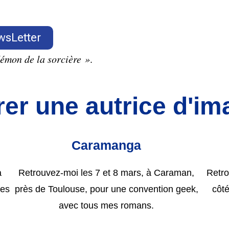
wsLetter
émon de la sorcière »
.
er une autrice d'im
Caramanga
à
Retrouvez-moi les 7 et 8 mars, à Caraman,
Retro
mes
près de Toulouse, pour une convention geek,
côt
avec tous mes romans.