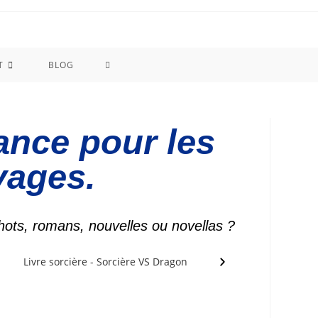
T
BLOG
ance pour les
yages.
hots, romans, nouvelles ou novellas ?